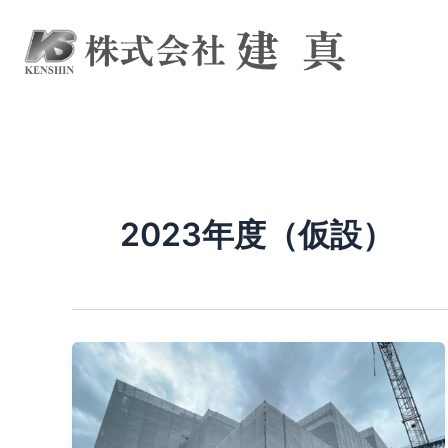
内
容
を
ス
キ
ッ
プ
2023年度（仮設）