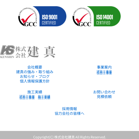
会社概要
事業案内
建真の強み・取り組み
建築工事業
土木工事業
仮設工事業
お知らせ・ブログ
個人情報保護方針
施工実績
お問い合わせ
建築工事業 施工実績
見積依頼
土木工事業 施工実績
仮設工事業 施工実績
採用情報
協力会社の皆様へ
Copyright(C) 株式会社建真 All Rights Reserved.