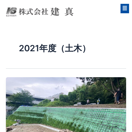
内
容
を
ス
キ
ッ
2021年度（土木）
プ