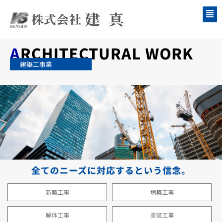
内
容
を
ス
A
RCHITECTURAL WORK
キ
建築工事業
ッ
プ
全てのニーズに対応するという信念。
新築工事
増築工事
解体工事
塗装工事