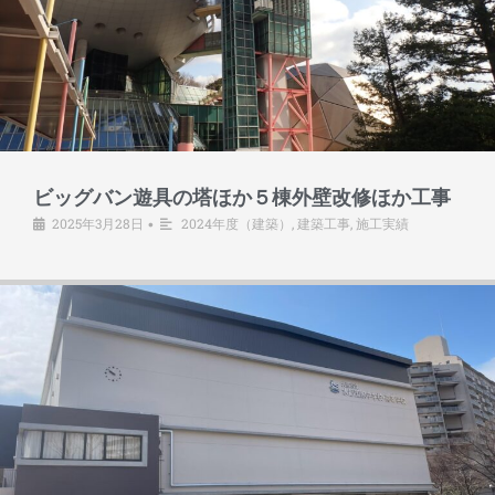
ビッグバン遊具の塔ほか５棟外壁改修ほか工事
2025年3月28日
2024年度（建築）
,
建築工事
,
施工実績
•