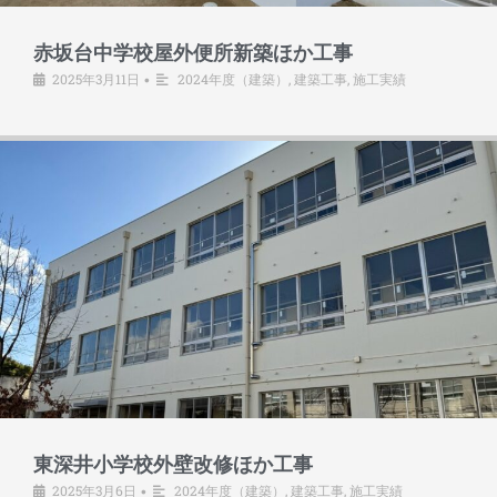
赤坂台中学校屋外便所新築ほか工事
2025年3月11日
2024年度（建築）
,
建築工事
,
施工実績
•
東深井小学校外壁改修ほか工事
2025年3月6日
2024年度（建築）
,
建築工事
,
施工実績
•