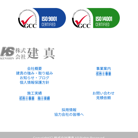
会社概要
事業案内
建真の強み・取り組み
建築工事業
土木工事業
仮設工事業
お知らせ・ブログ
個人情報保護方針
施工実績
お問い合わせ
建築工事業 施工実績
見積依頼
土木工事業 施工実績
仮設工事業 施工実績
採用情報
協力会社の皆様へ
Copyright(C) 株式会社建真 All Rights Reserved.