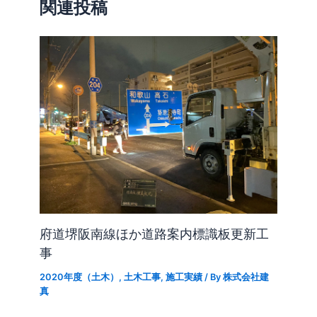
関連投稿
府道堺阪南線ほか道路案内標識板更新工
事
2020年度（土木）
,
土木工事
,
施工実績
/ By
株式会社建
真