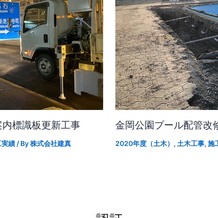
案内標識板更新工事
金岡公園プール配管改
工実績
/ By
株式会社建真
2020年度（土木）
,
土木工事
,
施