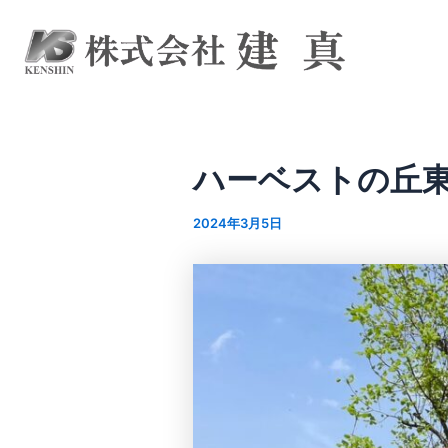
内
Post
容
navigation
を
ス
キ
ッ
プ
ハーベストの丘
2024年3月5日