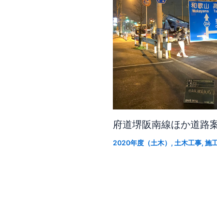
府道堺阪南線ほか道路
2020年度（土木）
,
土木工事
,
施