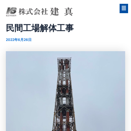
内
Post
容
navigation
を
ス
民間工場解体工事
キ
ッ
2022年6月26日
プ