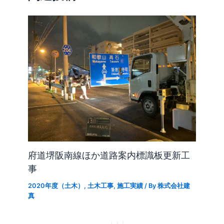
府道堺阪南線ほか道路案内標識板更新工
事
2020年度（土木）
,
土木工事
,
施工実績
/ By
株式会社建
真